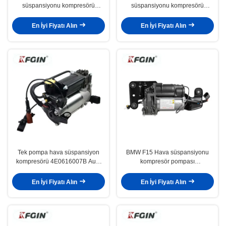
süspansiyonu kompresörü
süspansiyonu kompresörü
taşınabilir Audi A8 hava
4L0698007B Pas geçirmez Su
süspansiyonu kompresörü
geçirmez
En İyi Fiyatı Alın
En İyi Fiyatı Alın
Tek pompa hava süspansiyon
BMW F15 Hava süspansiyonu
kompresörü 4E0616007B Audi
kompresör pompası
A8 D3 hava kompresörü
37206859714 Otomobil yedek
parçaları
En İyi Fiyatı Alın
En İyi Fiyatı Alın