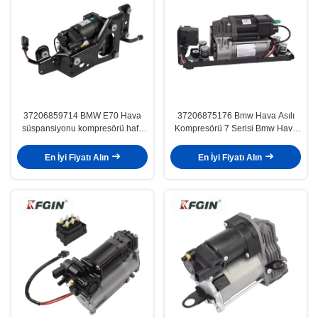
37206859714 BMW E70 Hava
37206875176 Bmw Hava Asılı
süspansiyonu kompresörü hafif
Kompresörü 7 Serisi Bmw Hava
kolay montaj
Asılı Pompası
En İyi Fiyatı Alın
En İyi Fiyatı Alın