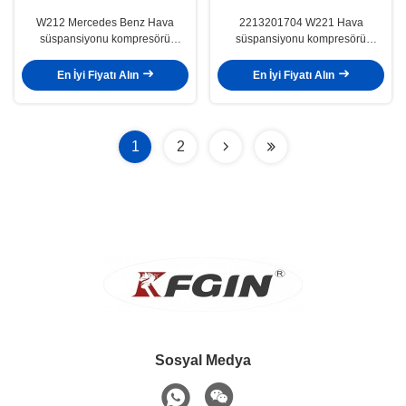
W212 Mercedes Benz Hava
2213201704 W221 Hava
süspansiyonu kompresörü
süspansiyonu kompresörü
2123200404 korozyon geçirmez
Kompakt Mercedes Hava
süspansiyonu kompresörü
En İyi Fiyatı Alın
En İyi Fiyatı Alın
1
2
Sosyal Medya