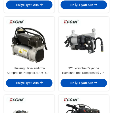
süspansiyon kompresörü
En İyi Fiyatı Alın
En İyi Fiyatı Alın
Huiteng Havalandırma
921 Porsche Cayenne
Kompresör Pompası 3D0616005
Havalandırma Kompresörü 7P0
Kolay Çalışma ve Güvenlik
698 007 B 7P Touareg
Havalandırıcı
En İyi Fiyatı Alın
En İyi Fiyatı Alın