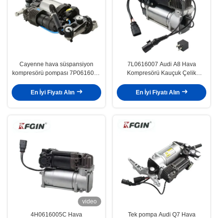
Cayenne hava süspansiyon
7L0616007 Audi A8 Hava
kompresörü pompası 7P0616006
Kompresörü Kauçuk Çelik
hava yastığı süspansiyon
Alüminyum Hava Yastığı
kompresörü
Kompresörü
En İyi Fiyatı Alın
En İyi Fiyatı Alın
video
4H0616005C Hava
Tek pompa Audi Q7 Hava