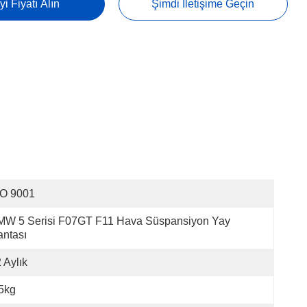
yi Fiyatı Alın
Şimdi Iletişime Geçin
SO 9001
W 5 Serisi F07GT F11 Hava Süspansiyon Yay 
ntası
 Aylık
5kg