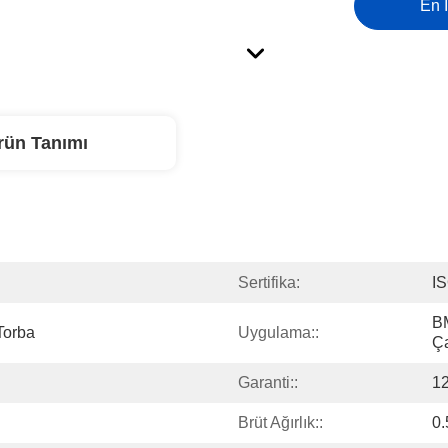
En İ
rün Tanımı
Sertifika:
I
BM
Torba
Uygulama::
Ça
Garanti::
12
Brüt Ağırlık::
0.