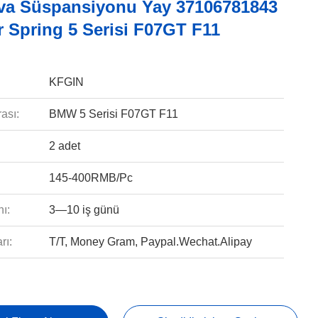
va Süspansiyonu Yay 37106781843
 Spring 5 Serisi F07GT F11
KFGIN
ası:
BMW 5 Serisi F07GT F11
2 adet
145-400RMB/Pc
ı:
3—10 iş günü
rı:
T/T, Money Gram, Paypal.Wechat.Alipay